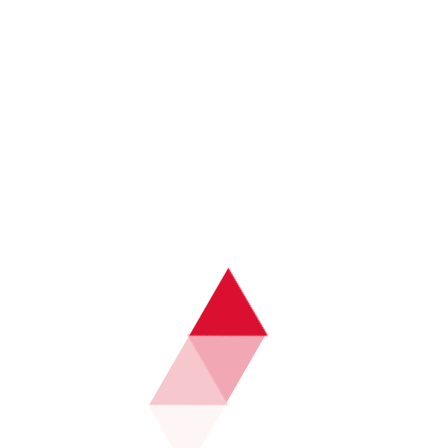
的核心目标之一。平台围绕用户需求建立完善的服务体系，将
能进行融合，为用户提供一站式体育服务体验。通过持续优
所需信息，提高整体使用效率。
服务能力的提升。009体育注重赛事资源整合，通过建立系
理，使用户能够快速找到关注的比赛内容。无论是国际大型
更加清晰、有序的信息展示。
通过优化操作流程、提升页面体验以及完善功能布局，为用户
升了用户满意度，也进一步增强了体育资讯服务的可信度和
息服务。
成为连接用户、赛事和产业的重要纽带。009体育通过持续
是赛事资讯传播平台，更成为体育文化交流和用户互动的重
术应用