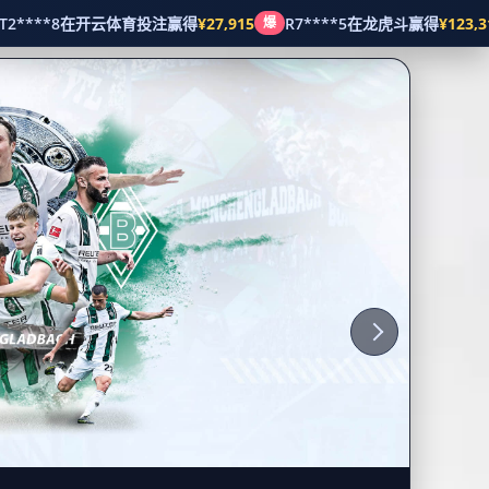
13594780289
天长市字滤洞201号
38年
经验丰富