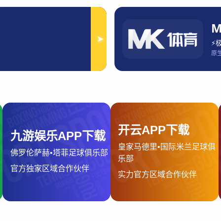
现、战术与阵容特点、关键球员与临场发挥、以及未来走势与
表现的同时，对未来世界俱乐部足球格局作出理性判断与前
现
旧稳居世界俱乐部足球的金字塔顶端。以冠军球队为代表的欧
时刻的稳定性上，展现出明显高于其他大洲球队的成熟度。
争所积累的结果。
然在整体排名上仍略逊于欧洲球队，但在多场比赛中展现出
高荣誉的实力。尤其是在面对欧洲豪门时，南美球队往往能
队，在排名上仍处于追赶阶段。但值得肯定的是，这些球队
虽然最终名次有限，但整体表现已逐渐摆脱“陪跑者”形象，
变