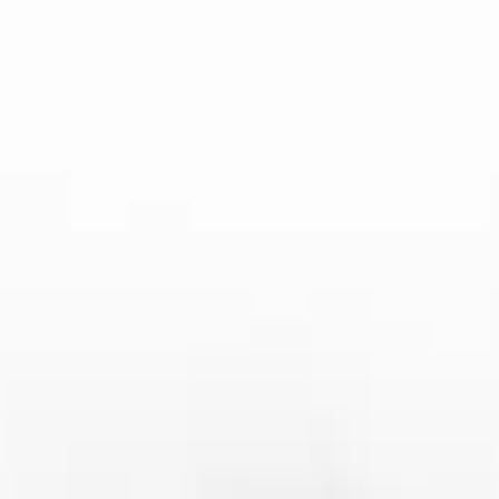
长。他们在比赛中承担着串联进攻和打破僵局的双重任务，
，为球队赢得宝贵优势。
但部分球员在世俱杯舞台上的亮眼表现同样令人印象深刻。
竞争力，也为未来冲击更高排名提供了希望。
测
时间内，欧洲豪门仍将在世界俱乐部层面保持领先地位。其完
式，将继续支撑球队在国际赛场上的稳定输出。
情况和整体阵容更新速度。如果能够在保持技术风格的同
争力仍有进一步提升空间。
土联赛水平提升和国际交流增多，整体实力有望逐步拉近与
现出更加多元和开放的发展趋势。