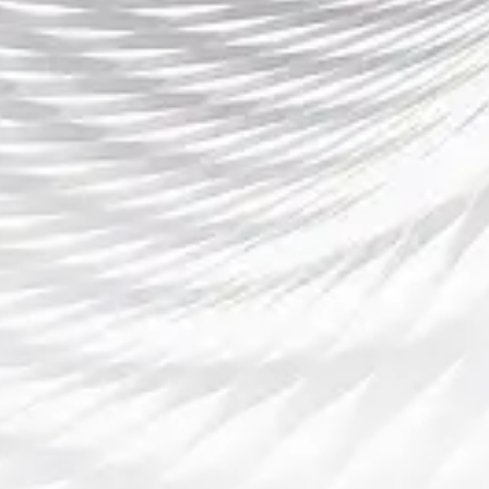
网站地图
订阅我们
SiteMap
订阅邮箱以获取
Enter your