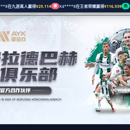
产品展示
集团新闻
服务类型
加入冠军体育平台
供应商
已认证
方案
ISO 9001:2008
产品展示