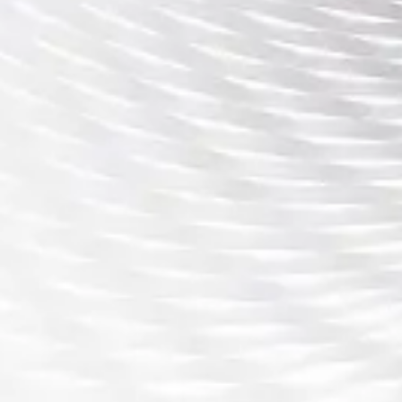
导航
知道冠军体育
服务类型
产品展示
加入冠军体育平台
集团新闻