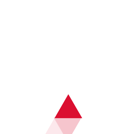
烈密集，淘汰赛层层推进，高潮迭起。赛程设计既保证竞技
播层面达到平衡。
礼
慕尼黑、多特蒙德、汉堡、科隆等传统足球重镇。决赛场地
厚，是德国足球的重要象征。
比赛，其现代化设施与震撼灯光效果为赛事增色不少。多特
氛围往往能点燃整座城市的激情。
之间形成独特融合。各座球场容量均在4万至7万之间，既
完善的交通系统与丰富的旅游资源，使球迷在观赛之余还能
联起一条足球与文化交织的线路。场馆不仅是比赛的舞台，
向世界展现现代化与传统并存魅力的重要契机。
析